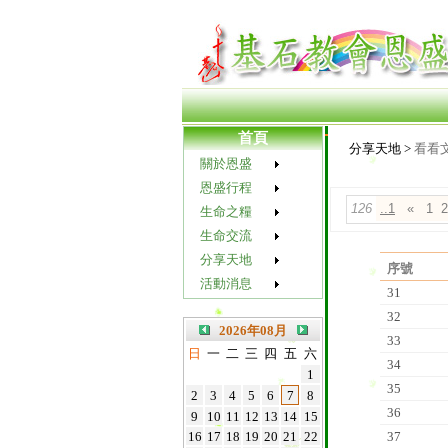
首頁
分享天地 >
看看
關於恩盛
恩盛行程
126
..1
«
1
2
生命之糧
生命交流
分享天地
序號
活動消息
31
32
2026年08月
33
日
一
二
三
四
五
六
34
1
35
2
3
4
5
6
7
8
36
9
10
11
12
13
14
15
16
17
18
19
20
21
22
37