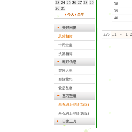
23
24
25
26
27
28
29
38
30
31
39
今天
全年
40
美好回憶
126
..1
«
1
2
恩盛相簿
十周堂慶
洗禮相簿
報好信息
豐盛人生
耶穌愛您
愛是甚麼
基石聖經
基石網上聖經(新版)
基石網上聖經(舊版)
日常工具
雅虎字典