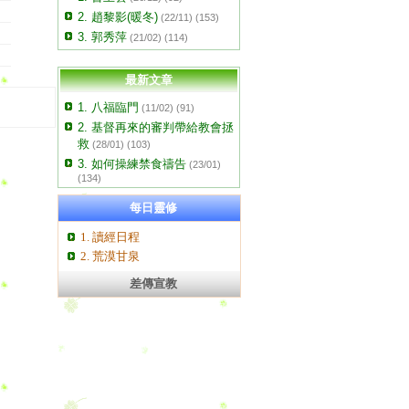
2. 趙黎影(暖冬)
(22/11) (153)
3. 郭秀萍
(21/02) (114)
最新文章
1. 八福臨門
(11/02) (91)
2. 基督再來的審判帶給教會拯
救
(28/01) (103)
3. 如何操練禁食禱告
(23/01)
(134)
每日靈修
1. 讀經日程
2. 荒漠甘泉
差傳宣教