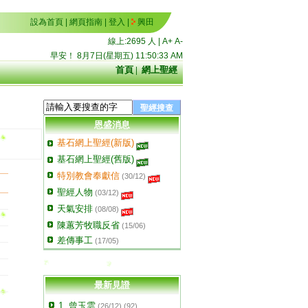
設為首頁
|
網頁指南
|
登入
|
興田
線上:2695 人 |
A+
A-
早安！
8月7日(星期五)
11:50:33 AM
首頁
|
網上聖經
恩盛消息
基石網上聖經(新版)
基石網上聖經(舊版)
特別教會奉獻信
(30/12)
聖經人物
(03/12)
天氣安排
(08/08)
陳蕙芳牧職反省
(15/06)
差傳事工
(17/05)
最新見證
1. 曾玉雲
(26/12) (92)