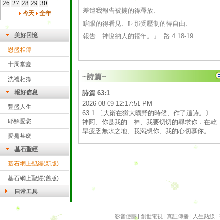
26
27
28
29
30
差遣我報告被擄的得釋放、
今天
全年
瞎眼的得看見、叫那受壓制的得自由、
報告 神悅納人的禧年。』 路 4:18-19
美好回憶
恩盛相簿
十周堂慶
~詩篇~
洗禮相簿
報好信息
詩篇 63:1
2026-08-09 12:17:51 PM
豐盛人生
63:1 〔大衛在猶大曠野的時候、作了這詩。〕
耶穌愛您
神阿、你是我的 神、我要切切的尋求你．在乾
旱疲乏無水之地、我渴想你、我的心切慕你。
愛是甚麼
基石聖經
基石網上聖經(新版)
基石網上聖經(舊版)
日常工具
雅虎字典
影音使團
|
創世電視
|
真証傳播
|
人生熱線
|