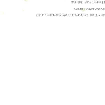
翻譯文字
中原地圖
|
天文台
|
衛生署
|
谷歌地圖
Copyright © 2005-2026 All
港鐵路線
紐約
11:17:59PM(Sat)
倫敦
12:17:59PM(Sun)
香港
4:17:59
輕鐵路線
九巴路線
交通消息