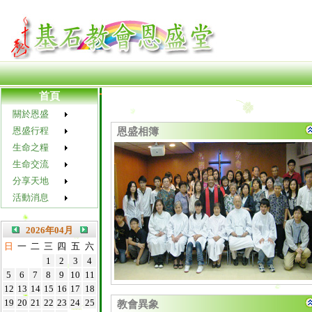
首頁
關於恩盛
恩盛行程
恩盛相簿
生命之糧
生命交流
分享天地
活動消息
2026年04月
日
一
二
三
四
五
六
1
2
3
4
5
6
7
8
9
10
11
『 主的靈在我身上、因為他用膏膏我、
12
13
14
15
16
17
18
恩盛洗禮合照
19
20
21
22
23
24
25
教會異象
叫我傳福音給貧窮的人．