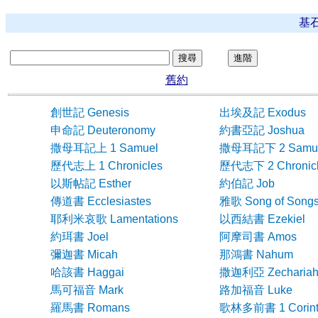
基
親愛的弟兄姊妹：
轉眼又到了2011年，新的世代又過了10年，正如時下所言
的經歷，又不禁對神的恩典發出讚美與感恩，心中充滿喜樂。
舊約
經歷祂的真實與及祝福，感謝讚美主！
創世記 Genesis
出埃及記 Exodus
2010年主讓我們在購堂還款上，經歷祂奇妙的供應，在短短
的肢體奉獻，範圍甚至遠至海外，藉不同渠道我們收取的金額
申命記 Deuteronomy
約書亞記 Joshua
存款只有幾千元，因此我再呼籲眾肢體為此事奉獻。上年弟兄
撒母耳記上 1 Samuel
撒母耳記下 2 Samu
有餘，因此我為此求主再一次感動大家參與建立神殿的奉獻。
歷代志上 1 Chronicles
歷代志下 2 Chronic
能讓我們完成還款，使教會能有更大發展的空間。神是豐富的
以斯帖記 Esther
約伯記 Job
我們１４萬的需要也算不得甚麼，神是足夠我們所用的。
傳道書 Ecclesiastes
雅歌 Song of Song
親愛弟兄姊妹，主當日恩賜迦南地給以色列民，是要他們在高
需要他們繼續憑信心依靠神去戰勝仇敵，才能獲得神所賜之美
耶利米哀歌 Lamentations
以西結書 Ezekiel
跟從神及建立教會，我心信是「義人必因信得生」，穩行在高
約珥書 Joel
阿摩司書 Amos
彌迦書 Micah
那鴻書 Nahum
現在教會定下在２７／２／２０１１會友大會中及６／３／２
哈該書 Haggai
撒迦利亞 Zecharia
家在奉獻上註明是還款之用，我們便會撥入興田基金以作為
神恩典常與你們同在，新的一年滿有平安與喜樂，更多經歷 
馬可福音 Mark
路加福音 Luke
羅馬書 Romans
歌林多前書 1 Corint