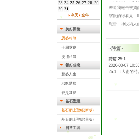
23
24
25
26
27
28
29
差遣我報告被擄
30
31
瞎眼的得看見、
今天
全年
報告 神悅納人的禧
美好回憶
恩盛相簿
十周堂慶
~詩篇~
洗禮相簿
詩篇 25:1
報好信息
2026-08-07 10:3
25:1 〔大衛
豐盛人生
耶穌愛您
愛是甚麼
基石聖經
基石網上聖經(新版)
基石網上聖經(舊版)
日常工具
雅虎字典