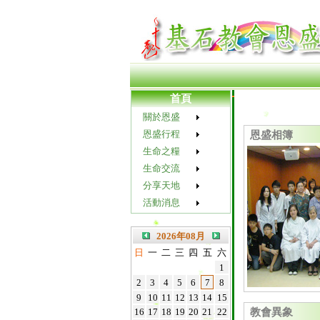
首頁
關於恩盛
恩盛行程
恩盛相簿
生命之糧
生命交流
分享天地
活動消息
2026年08月
日
一
二
三
四
五
六
1
2
3
4
5
6
7
8
9
10
11
12
13
14
15
『 主的靈在我
教會異象
16
17
18
19
20
21
22
叫我傳福音給貧