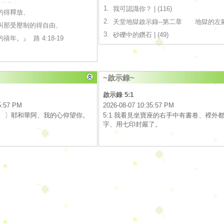
1.
我可認識你？
|
(116)
的得釋放、
2.
天堂地獄啟示錄--第二章 地獄的左
叫那受壓制的得自由、
3.
砂礫中的鑽石
|
(49)
年。』 路 4:18-19
~啟示錄~
啟示錄 5:1
5:57 PM
2026-08-07 10:35:57 PM
的詩。〕耶和華阿、我的心仰望你。
5:1 我看見坐寶座的右手中有書卷、裡外
字、用七印封嚴了。