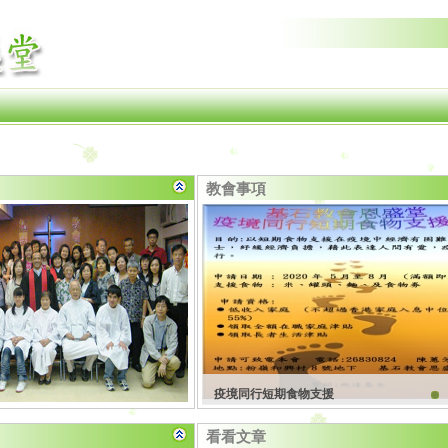
教會事項
疫境同行短期食物支援
身上、因為他用膏膏我、
恩盛洗禮合照
看看文章
窮的人．