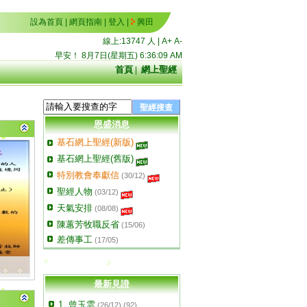
設為首頁
|
網頁指南
|
登入
|
興田
線上:13747 人 |
A+
A-
早安！
8月7日(星期五)
6:36:09 AM
首頁
|
網上聖經
詩34:4 我曾尋求耶和華，祂就應允我，救我脫離了一切的恐懼。
恩盛消息
基石網上聖經(新版)
基石網上聖經(舊版)
特別教會奉獻信
(30/12)
聖經人物
(03/12)
天氣安排
(08/08)
陳蕙芳牧職反省
(15/06)
差傳事工
(17/05)
最新見證
1. 曾玉雲
(26/12) (92)