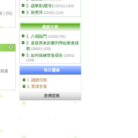
2. 趙黎影(暖冬)
(22/11) (153)
3. 郭秀萍
(21/02) (114)
腳
|
(55)
最新文章
1. 八福臨門
(11/02) (91)
2. 基督再來的審判帶給教會拯
救
(28/01) (103)
3. 如何操練禁食禱告
(23/01)
(134)
每日靈修
都寫著
1. 讀經日程
2. 荒漠甘泉
差傳宣教