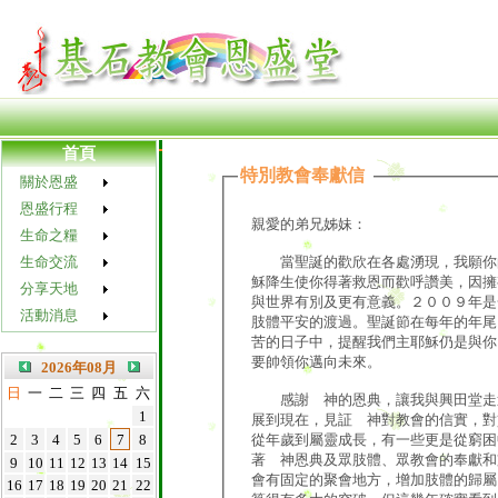
首頁
特別教會奉獻信
關於恩盛
恩盛行程
親愛的弟兄姊妹：
生命之糧
當聖誕的歡欣在各處湧現，我願你的
生命交流
穌降生使你得著救恩而歡呼讚美，因擁
分享天地
與世界有別及更有意義。２００９年是
活動消息
肢體平安的渡過。聖誕節在每年的年尾
苦的日子中，提醒我們主耶穌仍是與你
要帥領你邁向未來。
2026年08月
日
一
二
三
四
五
六
感謝 神的恩典，讓我與興田堂走過
1
展到現在，見証 神對教會的信實，對
從年歲到屬靈成長，有一些更是從窮困
2
3
4
5
6
7
8
著 神恩典及眾肢體、眾教會的奉獻和
9
10
11
12
13
14
15
會有固定的聚會地方，增加肢體的歸屬
16
17
18
19
20
21
22