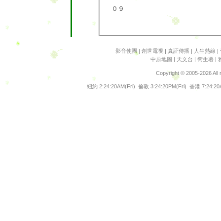
０９
翻譯文字
谷歌地圖
港鐵路線
影音使團
|
創世電視
|
真証傳播
|
人生熱線
|
輕鐵路線
中原地圖
|
天文台
|
衛生署
|
九巴路線
Copyright © 2005-2026 All
交通消息
紐約
2:24:20AM(Fri)
倫敦
3:24:20PM(Fri)
香港
7:24:20