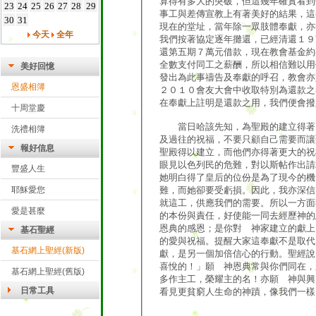
算得有多大的突破，但這幾年確實看到
23
24
25
26
27
28
29
事工與差傳宣教上有著美好的結果，這
30
31
現在的堂址，當年除一眾肢體奉獻，亦
今天
全年
我們按著協定逐年攤還，已經清還１９
還第五期７萬元借款，現在教會基金約
全數支付同工之薪酬，所以相信難以用
美好回憶
發出為此事禱告及奉獻的呼召，教會亦
恩盛相簿
２０１０會友大會中收取特別為還款之
在奉獻上註明是還款之用，我們便會撥
十周堂慶
當日哈該先知，為聖殿的建立得著 
洗禮相簿
及過往的祝福，不要只顧自己需要而讓
報好信息
聖殿得以建立，而他們亦得著更大的祝
眼見以色列民的危難，對以斯帖作出請
豐盛人生
她明白得了皇后的位份是為了現今的機
難，而她卻要受虧損。因此，我亦深信
耶穌愛您
就這工，供應我們的需要。所以一方面
愛是甚麼
的本份與責任，好使能一同去經歷神的
恩典的感恩；是你對 神家建立的獻上
基石聖經
的愛與祝福。提醒大家這奉獻不是取代
基石網上聖經(新版)
獻，是另一個加倍信心的行動。聖經說
喜悅的！」願 神恩典常與你們同在，
基石網上聖經(舊版)
多作主工，榮耀主的名！亦願 神與興
日常工具
看見更貧窮人生命的神蹟，像我們一樣
雅虎字典
主僕：黎自基牧師 ２５／１２／