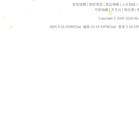
影音使團
|
創世電視
|
真証傳播
|
人生熱線
|
翻譯文字
中原地圖
|
天文台
|
衛生署
|
谷歌地圖
Copyright © 2005-2026 All
港鐵路線
紐約
9:16:43AM(Sat)
倫敦
10:16:43PM(Sat)
香港
2:16:43
輕鐵路線
九巴路線
交通消息