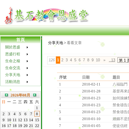
首頁
分享天地 >
看看文章
關於恩盛
恩盛行程
126
1
2
3
4
5
6
7
8
9
10
»
..13
生命之糧
生命交流
分享天地
序號
日期
題目
活動消息
1
2010-02-11
八福臨門
2
2010-01-28
基督再來
2026年08月
3
2010-01-23
如何操練
日
一
二
三
四
五
六
4
2010-01-23
禁食禱告
1
5
2010-01-23
禁食禱告
2
3
4
5
6
7
8
6
2010-01-10
婚姻不是
9
10
11
12
13
14
15
16
17
18
19
20
21
22
7
2010-01-05
使徒信經