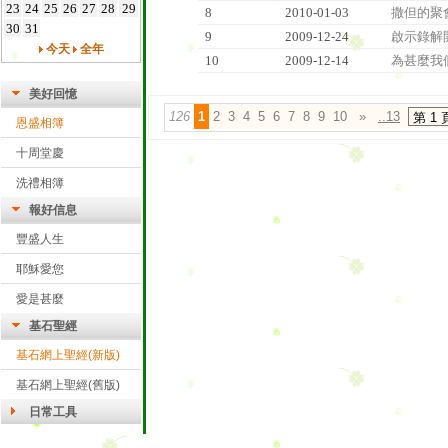
23
24
25
26
27
28
29
8
2010-01-03
撒但的聚
30
31
9
2009-12-24
啟示錄解
今天
全年
10
2009-12-14
為甚麼我
美好回憶
126
1
2
3
4
5
6
7
8
9
10
»
..13
恩盛相簿
十周堂慶
洗禮相簿
報好信息
豐盛人生
耶穌愛您
愛是甚麼
基石聖經
基石網上聖經(新版)
基石網上聖經(舊版)
日常工具
雅虎字典